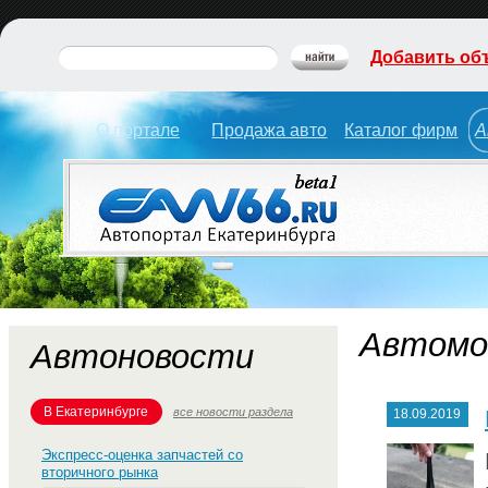
Добавить об
О портале
Продажа авто
Каталог фирм
А
Автомо
Автоновости
В Екатеринбурге
все новости раздела
18.09.2019
Экспресс-оценка запчастей со
вторичного рынка