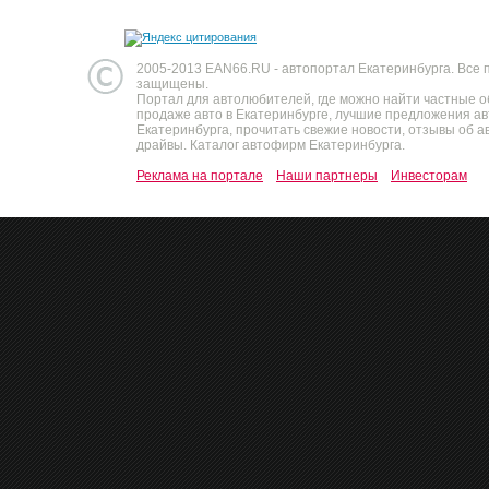
2005-2013 EAN66.RU - автопортал Екатеринбурга. Все 
защищены.
Портал для автолюбителей, где можно найти частные 
продаже авто в Екатеринбурге, лучшие предложения а
Екатеринбурга, прочитать свежие новости, отзывы об ав
драйвы. Каталог автофирм Екатеринбурга.
Реклама на портале
Наши партнеры
Инвесторам