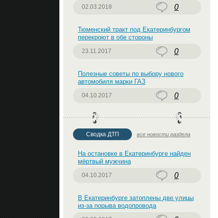
0
02.03.2018
Тюменский тракт под Екатеринбургом
перекроют в обе стороны
0
23.11.2017
Полезные советы по выбору нового
автомобиля марки ГАЗ
0
04.10.2017
Сводка ДТП
все новости раздела
На остановке в Екатеринбурге найден
мёртвый мужчина
0
04.10.2017
В Екатеринбурге затоплены две улицы
из-за порыва водопровода