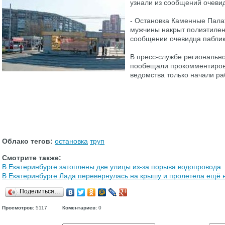
узнали из сообщений очевид
- Остановка Каменные Пала
мужчины накрыт полиэтилено
сообщении очевидца паблик
В пресс-службе региональн
пообещали прокомментирова
ведомства только начали ра
Облако тегов:
остановка
труп
Смотрите также:
В Екатеринбурге затоплены две улицы из-за порыва водопровода
В Екатеринбурге Лада перевернулась на крышу и пролетела ещё н
Поделиться…
Просмотров:
5117
Коментариев:
0