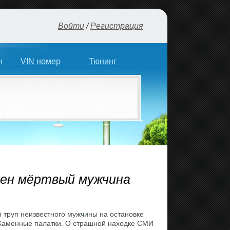
Войти
/
Регистрация
н
VIN номер
Тюнинг
ден мёртвый мужчина
 труп неизвестного мужчины на остановке
Каменные палатки. О страшной находке СМИ