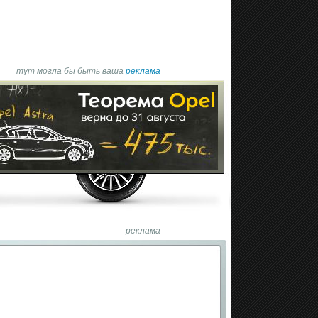
тут могла бы быть ваша
реклама
реклама