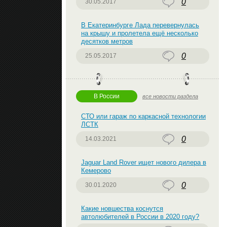
0
30.05.2017
В Екатеринбурге Лада перевернулась
на крышу и пролетела ещё несколько
десятков метров
0
25.05.2017
В России
все новости раздела
СТО или гараж по каркасной технологии
ЛСТК
0
14.03.2021
Jaguar Land Rover ищет нового дилера в
Кемерово
0
30.01.2020
Какие новшества коснутся
автолюбителей в России в 2020 году?