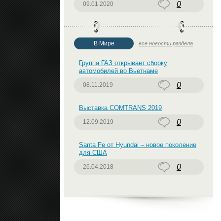
0
09.01.2020
В Мире
все новости раздела
Группа ГАЗ открывает сборку
автомобилей во Вьетнаме
0
08.11.2019
Выставка COMTRANS 2019
0
12.09.2019
Santa Fe от Hyundai – новое поколение
для США
0
26.04.2018