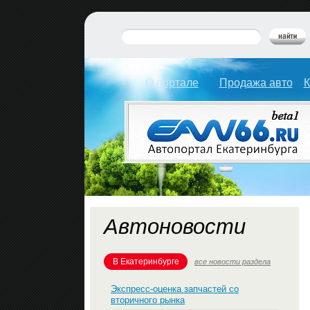
О портале
Продажа авто
К
Автоновости
В Екатеринбурге
все новости раздела
Экспресс-оценка запчастей со
вторичного рынка