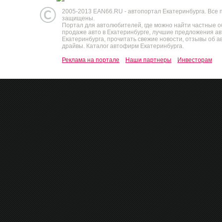
2005-2013 EAN66.RU - автопортал Екатеринбурга. Все 
защищены.
Портал для автолюбителей, где можно найти частные 
продаже авто в Екатеринбурге, лучшие предложения а
Екатеринбурга, прочитать свежие новости, отзывы об ав
драйвы. Каталог автофирм Екатеринбурга.
Реклама на портале
Наши партнеры
Инвесторам