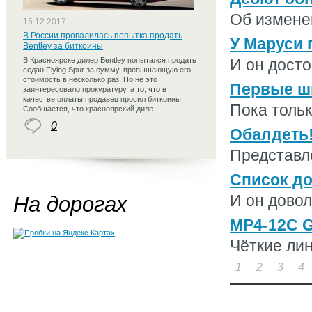
Об изменен
15.12.2017
В России провалилась попытка продать
У Маруси 
Bentley за биткоины
В Красноярске дилер Bentley попытался продать
И он досто
седан Flying Spur за сумму, превышающую его
стоимость в несколько раз. Но не это
Первые шп
заинтересовало прокуратуру, а то, что в
качестве оплаты продавец просил биткоины.
Пока тольк
Сообщается, что красноярский диле
0
Обалдеть!
Представле
Список до
И он довол
На дорогах
MP4-12C G
Чёткие лин
1
2
3
4