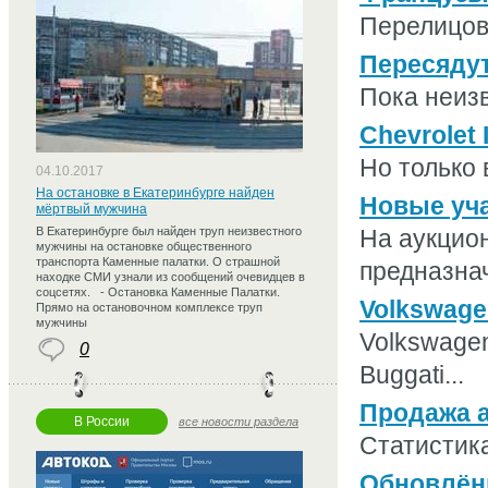
Перелицова
Пересядут
Пока неизв
Chevrolet
Но только 
04.10.2017
На остановке в Екатеринбурге найден
Новые уча
мёртвый мужчина
В Екатеринбурге был найден труп неизвестного
На аукцион
мужчины на остановке общественного
транспорта Каменные палатки. О страшной
предназнач
находке СМИ узнали из сообщений очевидцев в
соцсетях. - Остановка Каменные Палатки.
Volkswage
Прямо на остановочном комплексе труп
мужчины
Volkswagen
0
Buggati...
Продажа а
В России
все новости раздела
Статистика
Обновлённ