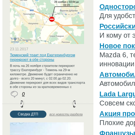
Односторо
Для удобст
Российски
И кому от 
Новое пок
23.11.2017
Mazda 6, т
Тюменский тракт под Екатеринбургом
перекроют в обе стороны
инновации.
В ночь на 26 ноября строители перекроют
трассу Екатеринбург - Тюмень на 29-м
Автомобил
километре. Движение будет ограниченно не
долго - всего 20 минут, с 02.00 до 02.20.
Автомобиль
Движение перекроют для всех видов транспорта
в обе стороны из-за кратковременных с
Lada Larg
0
Совсем ско
Акция про
Сводка ДТП
все новости раздела
Плохие дор
Французы 