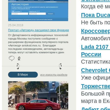
Когда её м
Пока Ducat
Не быть по
25.04.2018
Кроссовер
Портал «Автокод» расширил свои функции
От Департамента информационных технологий
Автомобиль
города Москвы поступило сообщение о
расширении функционала популярного портала
Lada 2107
«Автокод» avtokod.mos.ru. Благодаря
последним нововведениям, автовладельцы
теперь могут оставлять комментарии к данн
России
0
Статистика 
Chevrolet
В Мире
все новости раздела
Уже офици
Торжеств
Большой пр
марта в Ек
Дебют обн