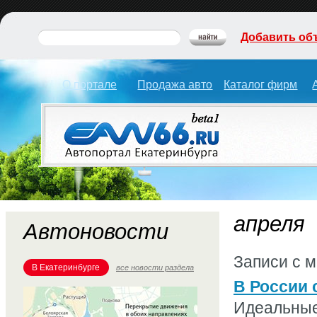
Добавить об
О портале
Продажа авто
Каталог фирм
апреля
Автоновости
Записи с 
В Екатеринбурге
все новости раздела
В России 
Идеальные