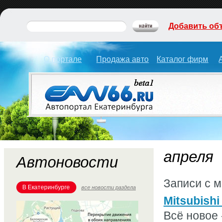
Добавить об
О портале
Продажа авто
Каталог фирм
апреля
Автоновости
Записи с 
В Екатеринбурге
все новости раздела
Mitsubish
Всё новое 