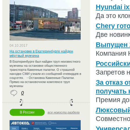
Hyundai i
Да это кло
Chery гот
Две новинк
Выпущен 2
04.10.2017
На остановке в Екатеринбурге найден
Компания H
мёртвый мужчина
В Екатеринбурге был найден труп неизвестного
Российски
мужчины на остановке общественного
транспорта Каменные палатки. О страшной
Запретов не
находке СМИ узнали из сообщений очевидцев в
соцсетях. - Остановка Каменные Палатки.
За отказ 
Прямо на остановочном комплексе труп
мужчины
получать
0
Премия до
Люксовый 
В России
все новости раздела
Совместно
Универсал