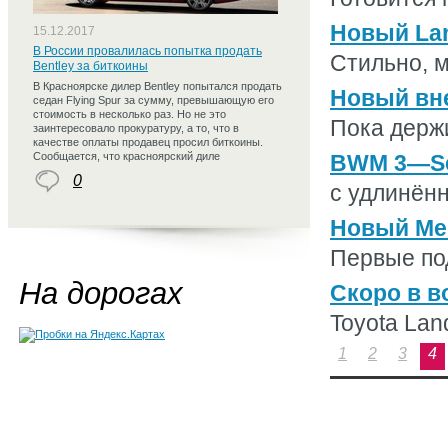
Новый Lan
15.12.2017
В России провалилась попытка продать
Стильно, м
Bentley за биткоины
В Красноярске дилер Bentley попытался продать
Новый вн
седан Flying Spur за сумму, превышающую его
стоимость в несколько раз. Но не это
Пока держи
заинтересовало прокуратуру, а то, что в
качестве оплаты продавец просил биткоины.
Сообщается, что красноярский диле
BWM 3—Se
0
с удлинённ
Новый Mer
Первые под
На дорогах
Скоро в в
Toyota Land
1
2
3
4