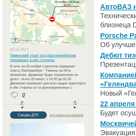
АвтоВАЗ н
Технически
близнеца D
Porsche P
Об улучшен
23.11.2017
Дебют тиз
Тюменский тракт под Екатеринбургом
перекроют в обе стороны
Презентаци
В ночь на 26 ноября строители перекроют
трассу Екатеринбург - Тюмень на 29-м
Компание
километре. Движение будет ограниченно не
долго - всего 20 минут, с 02.00 до 02.20.
«Гелендв
Движение перекроют для всех видов транспорта
в обе стороны из-за кратковременных с
Новый «Гел
0
22 апреля
Будет осущ
Сводка ДТП
все новости раздела
Москвичей
Эвакуация 