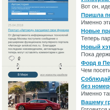
Вот он, иде
Пришла по
Именно эти
25.04.2018
Новые пра
Портал «Автокод» расширил свои функции
От Департамента информационных технологий
Теперь пар
города Москвы поступило сообщение о
расширении функционала популярного портала
Новый хэт
«Автокод» avtokod.mos.ru. Благодаря
последним нововведениям, автовладельцы
теперь могут оставлять комментарии к данн
Пока держи
0
Форд в П
Чем посети
В Мире
все новости раздела
Соблюдайт
без номер
Именно так
Вашему гр
Готовится 