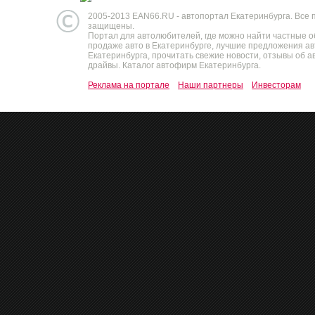
2005-2013 EAN66.RU - автопортал Екатеринбурга. Все 
защищены.
Портал для автолюбителей, где можно найти частные 
продаже авто в Екатеринбурге, лучшие предложения а
Екатеринбурга, прочитать свежие новости, отзывы об ав
драйвы. Каталог автофирм Екатеринбурга.
Реклама на портале
Наши партнеры
Инвесторам