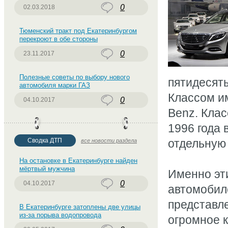
0
02.03.2018
Тюменский тракт под Екатеринбургом
перекроют в обе стороны
0
23.11.2017
Полезные советы по выбору нового
пятидесяты
автомобиля марки ГАЗ
Классом и
0
04.10.2017
Benz. Клас
1996 года 
Сводка ДТП
отдельную 
все новости раздела
На остановке в Екатеринбурге найден
мёртвый мужчина
Именно эт
0
04.10.2017
автомобил
представл
В Екатеринбурге затоплены две улицы
из-за порыва водопровода
огромное к