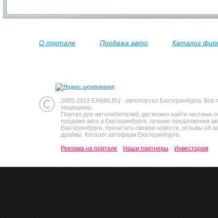
О портале
Продажа авто
Каталог фир
2005-2013 EAN66.RU - автопортал Екатеринбурга. Все 
защищены.
Портал для автолюбителей, где можно найти частные 
продаже авто в Екатеринбурге, лучшие предложения а
Екатеринбурга, прочитать свежие новости, отзывы об ав
драйвы. Каталог автофирм Екатеринбурга.
Реклама на портале
Наши партнеры
Инвесторам