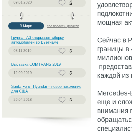
0
09.01.2020
удовлетво
подлокотн
мощная ак
В Мире
все новости раздела
Группа ГАЗ открывает сборку
Сейчас в Р
автомобилей во Вьетнаме
границы в 
0
08.11.2019
миллионов
Выставка COMTRANS 2019
предостав
0
12.09.2019
каждой из 
Santa Fe от Hyundai – новое поколение
для США
Mercedes-B
0
26.04.2018
еще и слож
внимания 
обращатьс
специалис