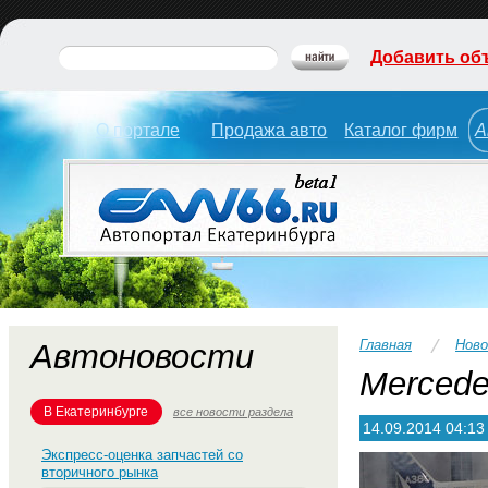
Добавить об
О портале
Продажа авто
Каталог фирм
А
Главная
Нов
Автоновости
Mercede
В Екатеринбурге
все новости раздела
14.09.2014 04:13
Экспресс-оценка запчастей со
вторичного рынка