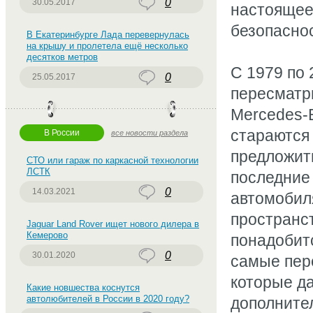
0
30.05.2017
настоящее
безопаснос
В Екатеринбурге Лада перевернулась
на крышу и пролетела ещё несколько
десятков метров
С 1979 по 
0
25.05.2017
пересматри
Mercedes-
стараются 
В России
все новости раздела
предложит
СТО или гараж по каркасной технологии
ЛСТК
последние
0
14.03.2021
автомобиля
пространст
Jaguar Land Rover ищет нового дилера в
Кемерово
понадобит
0
30.01.2020
самые пер
которые д
Какие новшества коснутся
автолюбителей в России в 2020 году?
дополните