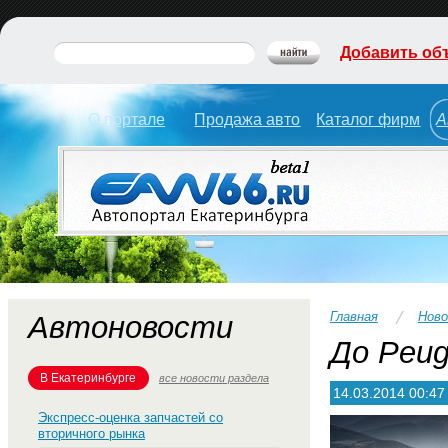
Добавить об
О портале
Продажа авто
Каталог фирм
А
Главная
Нов
Автоновости
До Peug
В Екатеринбурге
все новости раздела
14.03.2014 00:47
Экспресс-оценка запчастей со
вторичного рынка