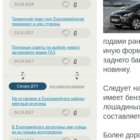
0
02.03.2018
Тюменский тракт под Екатеринбургом
перекроют в обе стороны
0
23.11.2017
годами ран
Полезные советы по выбору нового
иную форм
автомобиля марки ГАЗ
заднего б
0
04.10.2017
новинку.
Сводка ДТП
Следует на
все новости раздела
имеет бен
На остановке в Екатеринбурге найден
мёртвый мужчина
лошадиных
0
04.10.2017
составляет
В Екатеринбурге затоплены две улицы
из-за порыва водопровода
Более доро