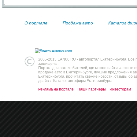
О портале
Продажа авто
Каталог фир
2005-2013 EAN66.RU - автопортал Екатеринбурга. Все 
защищены.
Портал для автолюбителей, где можно найти частные 
продаже авто в Екатеринбурге, лучшие предложения а
Екатеринбурга, прочитать свежие новости, отзывы об ав
драйвы. Каталог автофирм Екатеринбурга.
Реклама на портале
Наши партнеры
Инвесторам