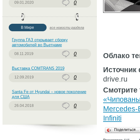
0
09.01.2020
В Мире
все новости раздела
Группа ГАЗ открывает сборку
автомобилей во Вьетнаме
0
08.11.2019
Облако те
Источник 
Выставка COMTRANS 2019
0
12.09.2019
drive.ru
Смотрите 
Santa Fe от Hyundai – новое поколение
для США
«Чипован
0
26.04.2018
Mercedes-
Infiniti
Поделиться…
Просмотров:
646