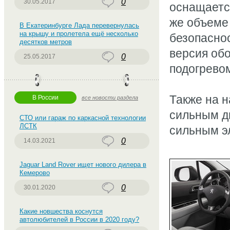
0
30.05.2017
оснащаетс
же объеме
В Екатеринбурге Лада перевернулась
на крышу и пролетела ещё несколько
безопаснос
десятков метров
версия об
0
25.05.2017
подогрево
Также на н
В России
все новости раздела
сильным д
СТО или гараж по каркасной технологии
ЛСТК
сильным э
0
14.03.2021
Jaguar Land Rover ищет нового дилера в
Кемерово
0
30.01.2020
Какие новшества коснутся
автолюбителей в России в 2020 году?