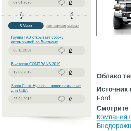
0
09.01.2020
В Мире
все новости раздела
Группа ГАЗ открывает сборку
автомобилей во Вьетнаме
0
08.11.2019
Выставка COMTRANS 2019
0
12.09.2019
Облако те
Santa Fe от Hyundai – новое поколение
Источник 
для США
Ford
0
26.04.2018
Смотрите 
Компания 
Внедорожни