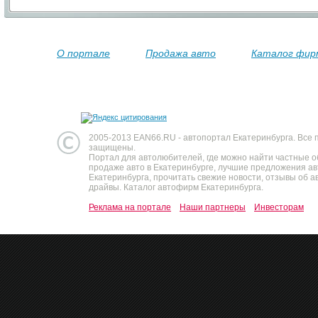
О портале
Продажа авто
Каталог фир
2005-2013 EAN66.RU - автопортал Екатеринбурга. Все 
защищены.
Портал для автолюбителей, где можно найти частные 
продаже авто в Екатеринбурге, лучшие предложения а
Екатеринбурга, прочитать свежие новости, отзывы об ав
драйвы. Каталог автофирм Екатеринбурга.
Реклама на портале
Наши партнеры
Инвесторам