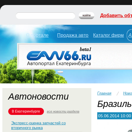
Добавить об
О портале
Продажа авто
Каталог фирм
А
Главная
Нов
Автоновости
Бразиль
В Екатеринбурге
все новости раздела
05.06.2014 10:00
Экспресс-оценка запчастей со
вторичного рынка