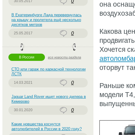
0
30.05.2017
она оснащ
воздухозаб
В Екатеринбурге Лада перевернулась
на крышу и пролетела ещё несколько
десятков метров
Какова цен
0
25.05.2017
продвигать
Хочется ск
автоломба
В России
все новости раздела
оторвут та
СТО или гараж по каркасной технологии
ЛСТК
0
14.03.2021
Раньше ком
модели Т4,
Jaguar Land Rover ищет нового дилера в
Кемерово
выпущенны
0
30.01.2020
Какие новшества коснутся
автолюбителей в России в 2020 году?