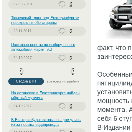
0
02.03.2018
Тюменский тракт под Екатеринбургом
перекроют в обе стороны
0
23.11.2017
Полезные советы по выбору нового
факт, что
автомобиля марки ГАЗ
заинтересо
0
04.10.2017
Особенным
Сводка ДТП
пятицилинд
все новости раздела
установить
На остановке в Екатеринбурге найден
мёртвый мужчина
мощность 
0
04.10.2017
момента. 
себя 6 сту
В Екатеринбурге затоплены две улицы
из-за порыва водопровода
В Издании 