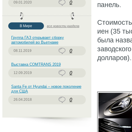
0
09.01.2020
панель.
Стоимость
В Мире
все новости раздела
иен (35 ты
Группа ГАЗ открывает сборку
была назв
автомобилей во Вьетнаме
заводского
0
08.11.2019
долларов).
Выставка COMTRANS 2019
0
12.09.2019
Santa Fe от Hyundai – новое поколение
для США
0
26.04.2018