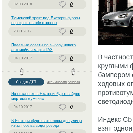
0
02.03.2018
Тюменский тракт под Екатеринбургом
перекроют в обе стороны
0
23.11.2017
Полезные советы по выбору нового
автомобиля марки ГАЗ
В частност
0
04.10.2017
круглыми 
бампером 
Сводка ДТП
ходовых о
все новости раздела
противоту
На остановке в Екатеринбурге найден
мёртвый мужчина
светодиод
0
04.10.2017
Индекс Cb
В Екатеринбурге затоплены две улицы
из-за порыва водопровода
взят однои