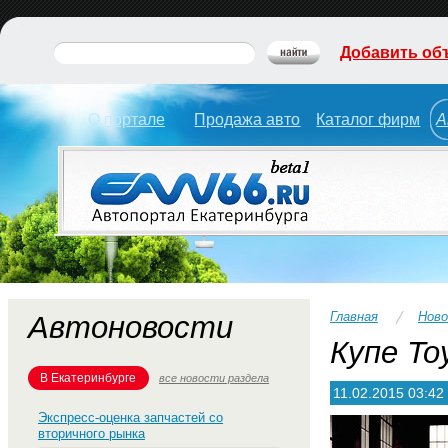
Добавить об
О портале
Продажа авто
Каталог фирм
А
Главная
Нов
Автоновости
Купе To
В Екатеринбурге
все новости раздела
11.02.2015 03:42
Экспресс-оценка запчастей со
вторичного рынка