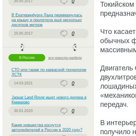
0
30.05.2017
Токийском 
предназнач
В Екатеринбурге Лада перевернулась
на крышу и пролетела ещё несколько
десятков метров
Что касает
0
25.05.2017
обычных фо
массивным
В России
все новости раздела
Двигатель
СТО или гараж по каркасной технологии
ЛСТК
двухлитро
0
14.03.2021
лошадиных
«механико
Jaguar Land Rover ищет нового дилера в
Кемерово
передач.
0
30.01.2020
В интерье
Какие новшества коснутся
автолюбителей в России в 2020 году?
получило 