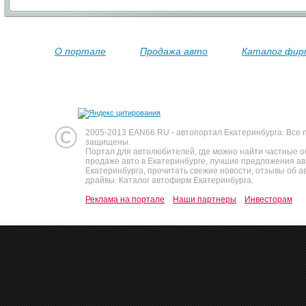
О портале
Продажа авто
Каталог фир
2005-2013 EAN66.RU - автопортал Екатеринбурга. Все 
защищены.
Портал для автолюбителей, где можно найти частные 
продаже авто в Екатеринбурге, лучшие предложения а
Екатеринбурга, прочитать свежие новости, отзывы об ав
драйвы. Каталог автофирм Екатеринбурга.
Реклама на портале
Наши партнеры
Инвесторам