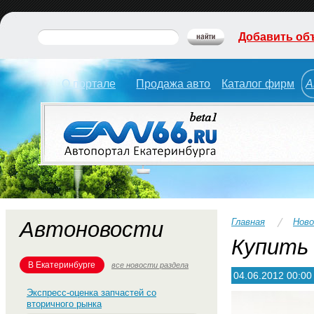
Добавить об
О портале
Продажа авто
Каталог фирм
А
Главная
Нов
Автоновости
Купить 
В Екатеринбурге
все новости раздела
04.06.2012 00:00
Экспресс-оценка запчастей со
вторичного рынка