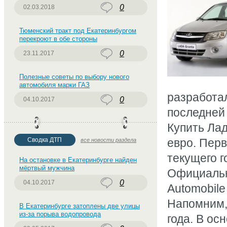
0
02.03.2018
Тюменский тракт под Екатеринбургом
перекроют в обе стороны
0
23.11.2017
Полезные советы по выбору нового
автомобиля марки ГАЗ
разработа
0
04.10.2017
последней 
Купить Лад
Сводка ДТП
евро. Перв
все новости раздела
текущего г
На остановке в Екатеринбурге найден
мёртвый мужчина
Официальн
0
04.10.2017
Automobil
Напомним, 
В Екатеринбурге затоплены две улицы
из-за порыва водопровода
года. В о