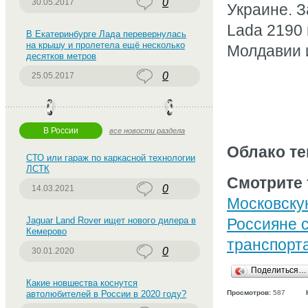
0
30.05.2017
Украине. З
Lada 2190 
В Екатеринбурге Лада перевернулась
на крышу и пролетела ещё несколько
Молдавии 
десятков метров
0
25.05.2017
В России
все новости раздела
Облако те
СТО или гараж по каркасной технологии
ЛСТК
Смотрите 
0
14.03.2021
Московску
Jaguar Land Rover ищет нового дилера в
Россияне 
Кемерово
транспорт
0
30.01.2020
Поделиться…
Какие новшества коснутся
автолюбителей в России в 2020 году?
Просмотров:
587