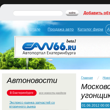
Добавить об
О портале
Продажа авто
Каталог фирм
А
Главная
Нов
Автоновости
Московс
В Екатеринбурге
угонщи
все новости раздела
Экспресс-оценка запчастей со
01.06.2012 00:00
вторичного рынка