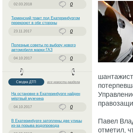
0
02.03.2018
Тюменский тракт под Екатеринбургом
перекроют в обе стороны
0
23.11.2017
Полезные советы по выбору нового
автомобиля марки ГАЗ
0
04.10.2017
шантажист
Сводка ДТП
все новости раздела
потерпевш
Управление
На остановке в Екатеринбурге найден
мёртвый мужчина
правозащи
0
04.10.2017
Павел Вла
В Екатеринбурге затоплены две улицы
из-за порыва водопровода
отметил, ч