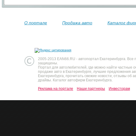
О портале
Продажа авто
Каталог фир
2005-2013 EAN66.RU - автопортал Екатеринбурга. Все 
защищены.
Портал для автолюбителей, где можно найти частные 
продаже авто в Екатеринбурге, лучшие предложения а
Екатеринбурга, прочитать свежие новости, отзывы об ав
драйвы. Каталог автофирм Екатеринбурга.
Реклама на портале
Наши партнеры
Инвесторам