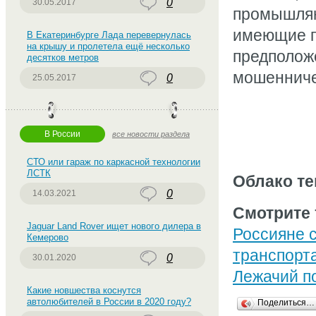
0
30.05.2017
промышляю
имеющие п
В Екатеринбурге Лада перевернулась
на крышу и пролетела ещё несколько
предполож
десятков метров
мошенниче
0
25.05.2017
В России
все новости раздела
СТО или гараж по каркасной технологии
ЛСТК
Облако те
0
14.03.2021
Смотрите 
Jaguar Land Rover ищет нового дилера в
Россияне 
Кемерово
транспорт
0
30.01.2020
Лежачий п
Какие новшества коснутся
автолюбителей в России в 2020 году?
Поделиться…