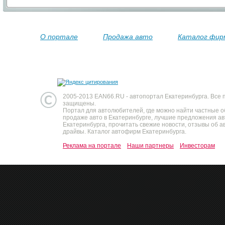
О портале
Продажа авто
Каталог фир
2005-2013 EAN66.RU - автопортал Екатеринбурга. Все 
защищены.
Портал для автолюбителей, где можно найти частные 
продаже авто в Екатеринбурге, лучшие предложения а
Екатеринбурга, прочитать свежие новости, отзывы об ав
драйвы. Каталог автофирм Екатеринбурга.
Реклама на портале
Наши партнеры
Инвесторам