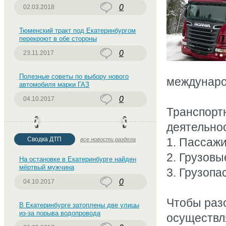
0
02.03.2018
Тюменский тракт под Екатеринбургом
перекроют в обе стороны
0
23.11.2017
Полезные советы по выбору нового
междунаро
автомобиля марки ГАЗ
0
04.10.2017
Транспортн
деятельно
Сводка ДТП
1.
Пассажи
все новости раздела
2.
Грузовы
На остановке в Екатеринбурге найден
мёртвый мужчина
3.
Грузопа
0
04.10.2017
Чтобы разо
В Екатеринбурге затоплены две улицы
из-за порыва водопровода
осуществл