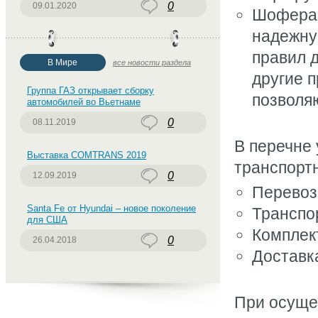
0
09.01.2020
Шофера 
надежну
правил 
В Мире
все новости раздела
другие 
Группа ГАЗ открывает сборку
позволя
автомобилей во Вьетнаме
0
08.11.2019
В перечне 
Выставка COMTRANS 2019
транспорт
0
12.09.2019
Перевоз
Santa Fe от Hyundai – новое поколение
Транспо
для США
Комплек
0
26.04.2018
Доставк
При осущес