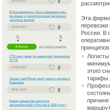
0
30.05.2017
рассмотри
В Екатеринбурге Лада перевернулась
на крышу и пролетела ещё несколько
Эта фирма
десятков метров
перевозки 
0
25.05.2017
России. В 
оперативн
принципов
В России
все новости раздела
Логисты
СТО или гараж по каркасной технологии
ЛСТК
минимум
0
14.03.2021
этого сн
тарифы.
Jaguar Land Rover ищет нового дилера в
Кемерово
Професс
0
30.01.2020
состояни
причине
Какие новшества коснутся
автолюбителей в России в 2020 году?
маршрута