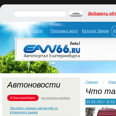
Добавить об
О портале
Продажа авто
Каталог фирм
А
Главная
Нов
Автоновости
Что та
В Екатеринбурге
все новости раздела
21.02.2017 11:52
Экспресс-оценка запчастей со
вторичного рынка