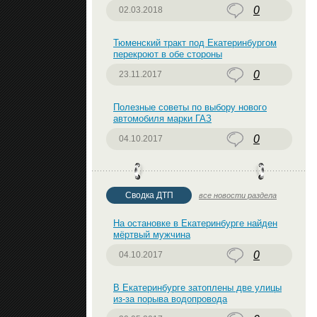
0
02.03.2018
Тюменский тракт под Екатеринбургом
перекроют в обе стороны
0
23.11.2017
Полезные советы по выбору нового
автомобиля марки ГАЗ
0
04.10.2017
Сводка ДТП
все новости раздела
На остановке в Екатеринбурге найден
мёртвый мужчина
0
04.10.2017
В Екатеринбурге затоплены две улицы
из-за порыва водопровода