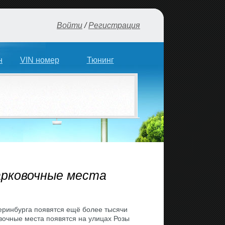
Войти
/
Регистрация
н
VIN номер
Тюнинг
арковочные места
теринбурга появятся ещё более тысячи
вочные места появятся на улицах Розы