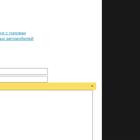
ги с горожан
вых автомобилей