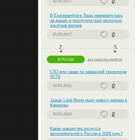
0
30.05.2017
В Екатеринбурге Лада перевернулась
на крышу и пролетела ещё несколько
десятков метров
0
25.05.2017
В России
все новости раздела
СТО или гараж по каркасной технологии
ЛСТК
0
14.03.2021
Jaguar Land Rover ищет нового дилера в
Кемерово
0
30.01.2020
Какие новшества коснутся
автолюбителей в России в 2020 году?