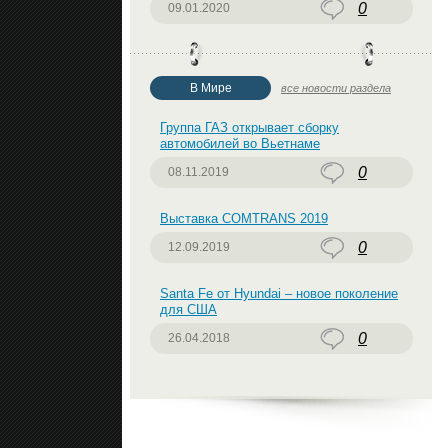
0
09.01.2020
В Мире
все новости раздела
Группа ГАЗ открывает сборку
автомобилей во Вьетнаме
0
08.11.2019
Выставка COMTRANS 2019
0
12.09.2019
Santa Fe от Hyundai – новое поколение
для США
0
26.04.2018