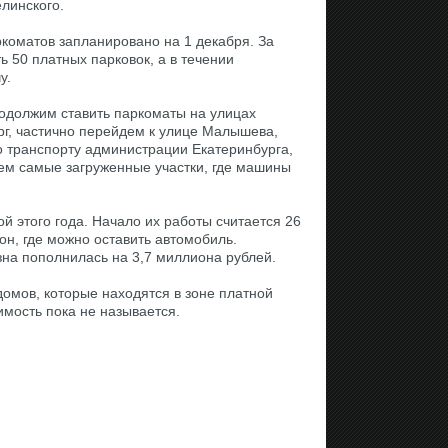
линского.
коматов запланировано на 1 декабря. За
ь 50 платных парковок, а в течении
у.
одолжим ставить паркоматы на улицах
рг, частично перейдем к улице Малышева,
о транспорту администрации Екатеринбурга,
ем самые загруженные участки, где машины
й этого года. Начало их работы считается 26
он, где можно оставить автомобиль.
азна пополнилась на 3,7 миллиона рублей.
домов, которые находятся в зоне платной
имость пока не называется.