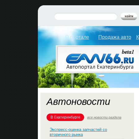
О портале
Продажа авто
К
Автоновости
В Екатеринбурге
все новости раздела
Экспресс-оценка запчастей со
вторичного рынка