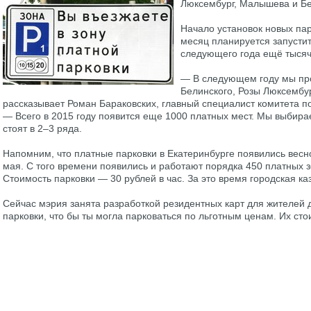
Люксембург, Малышева и Бе
Начало установок новых пар
месяц планируется запустит
следующего года ещё тысяч
— В следующем году мы пр
Белинского, Розы Люксембу
рассказывает Роман Бараковских, главный специалист комитета п
— Всего в 2015 году появится еще 1000 платных мест. Мы выбира
стоят в 2–3 ряда.
Напомним, что платные парковки в Екатеринбурге появились весно
мая. С того времени появились и работают порядка 450 платных з
Стоимость парковки — 30 рублей в час. За это время городская к
Сейчас мэрия занята разработкой резидентных карт для жителей 
парковки, что бы ты могла парковаться по льготным ценам. Их сто