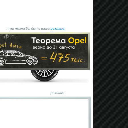
тут могла бы быть ваша
реклама
реклама