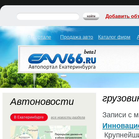
Добавить об
О портале
Продажа авто
Каталог фирм
грузови
Автоновости
Записи с 
В Екатеринбурге
все новости раздела
Инновацио
Крупнейши