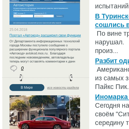
испытаний 
В Туринск
сошлись 
25.04.2018
По вине тр
Портал «Автокод» расширил свои функции
нарушал. 
От Департамента информационных технологий
города Москвы поступило сообщение о
произ...
расширении функционала популярного портала
«Автокод» avtokod.mos.ru. Благодаря
последним нововведениям, автовладельцы
Разбит од
теперь могут оставлять комментарии к данн
Американс
0
из самых з
Пайкс Пик. 
В Мире
все новости раздела
Иномарка 
Сегодня н
своём "Сит
середину т