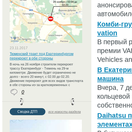
анонсиров
автомобиле
Комби-гру
vation
В первый р
23.11.2017
премии VAK
Тюменский тракт под Екатеринбургом
Vehicles an
перекроют в обе стороны
В ночь на 26 ноября строители перекроют
В Екатери
трассу Екатеринбург - Тюмень на 29-м
километре. Движение будет ограниченно не
долго - всего 20 минут, с 02.00 до 02.20.
машина
Движение перекроют для всех видов транспорта
в обе стороны из-за кратковременных с
Вчера, 7 д
0
кольцевой 
собственно
Сводка ДТП
все новости раздела
Daihatsu 
элемента