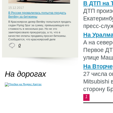
В ДТП на 
15.12.2017
ДТП произо
В России провалилась попытка продать
Bentley за биткоины
Екатеринб
В Красноярске дилер Bentley попытался продать
пресс-служ
седан Flying Spur за сумму, превышающую его
стоимость в несколько раз. Но не это
заинтересовало прокуратуру, а то, что в
На Уралма
качестве оплаты продавец просил биткоины.
Сообщается, что красноярский диле
А на север
0
Первое ДТ
улице Маши
На Вторче
На дорогах
27 числа о
Mitsubishi
сторону Бр
1