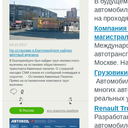
В будущем 
автомобиля
на проходя
Компания 
магистрал
Междунаро
04.10.2017
На остановке в Екатеринбурге найден
автотрансп
мёртвый мужчина
В Екатеринбурге был найден труп неизвестного
Москве. На
мужчины на остановке общественного
транспорта Каменные палатки. О страшной
Грузовики
находке СМИ узнали из сообщений очевидцев в
соцсетях. - Остановка Каменные Палатки.
Автомобил
Прямо на остановочном комплексе труп
мужчины
многих авт
0
реальных у
Renault T
В России
все новости раздела
Разработа
автомобиле