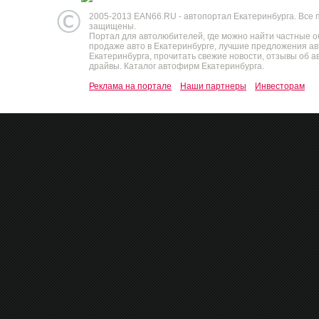
2005-2013 EAN66.RU - автопортал Екатеринбурга. Все 
защищены.
Портал для автолюбителей, где можно найти частные 
продаже авто в Екатеринбурге, лучшие предложения а
Екатеринбурга, прочитать свежие новости, отзывы об ав
драйвы. Каталог автофирм Екатеринбурга.
Реклама на портале
Наши партнеры
Инвесторам