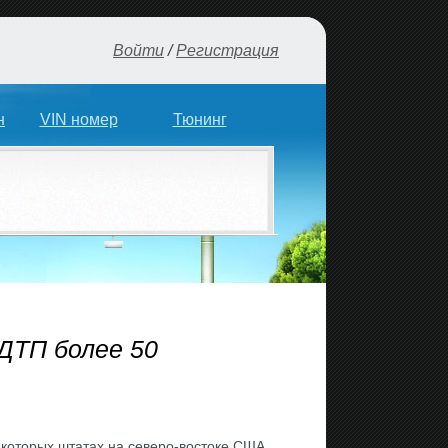
Войти
/
Регистрация
н
VIN номер
Тюнинг
 ДТП более 50
екоторых штатах на северо-востоке США.