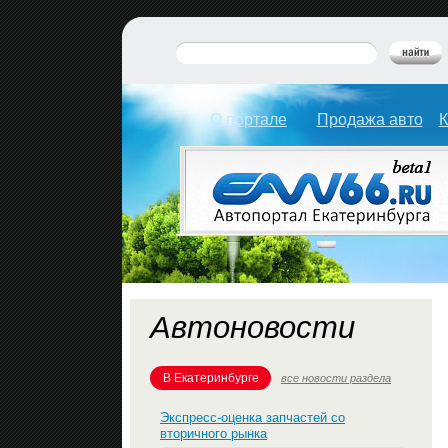
О портале
Продажа авто
К
Автоновости
В Екатеринбурге
все новости раздела
Экспресс-оценка запчастей со
вторичного рынка