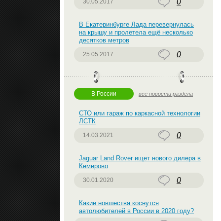
0
30.05.2017
В Екатеринбурге Лада перевернулась
на крышу и пролетела ещё несколько
десятков метров
0
25.05.2017
В России
все новости раздела
СТО или гараж по каркасной технологии
ЛСТК
0
14.03.2021
Jaguar Land Rover ищет нового дилера в
Кемерово
0
30.01.2020
Какие новшества коснутся
автолюбителей в России в 2020 году?