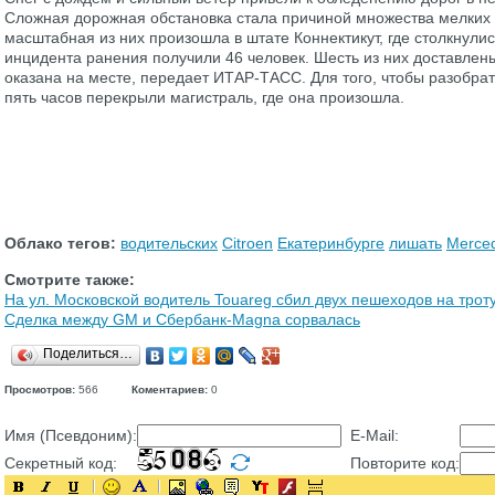
Сложная дорожная обстановка стала причиной множества мелких 
масштабная из них произошла в штате Коннектикут, где столкнулис
инцидента ранения получили 46 человек. Шесть из них доставле
оказана на месте, передает ИТАР-ТАСС. Для того, чтобы разобра
пять часов перекрыли магистраль, где она произошла.
Облако тегов:
водительских
Citroen
Екатеринбурге
лишать
Merce
Смотрите также:
На ул. Московской водитель Touareg сбил двух пешеходов на трот
Сделка между GM и Сбербанк-Magna сорвалась
Поделиться…
Просмотров:
566
Коментариев:
0
Имя (Псевдоним):
E-Mail:
Секретный код:
Повторите код: