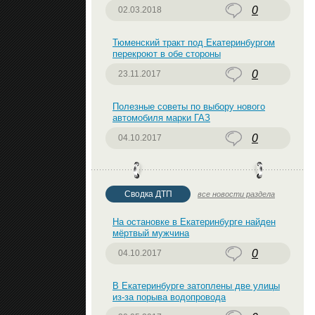
0
02.03.2018
Тюменский тракт под Екатеринбургом
перекроют в обе стороны
0
23.11.2017
Полезные советы по выбору нового
автомобиля марки ГАЗ
0
04.10.2017
Сводка ДТП
все новости раздела
На остановке в Екатеринбурге найден
мёртвый мужчина
0
04.10.2017
В Екатеринбурге затоплены две улицы
из-за порыва водопровода