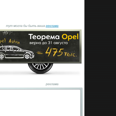
тут могла бы быть ваша
реклама
реклама