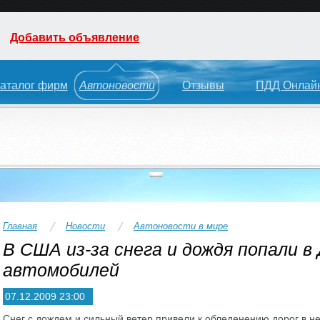
Добавить объявление
аталог фирм
Автоновости
Отзывы
ПДД Онлай
Главная
Новости
Автоновости в мире
В США из-за снега и дождя попали в
автомобилей
07.12.2009 23:00
Снег с дождем и сильный ветер привели к обледенению дорог в н