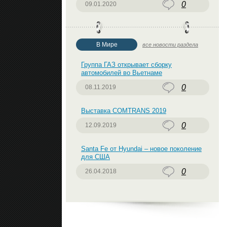
0
09.01.2020
В Мире
все новости раздела
Группа ГАЗ открывает сборку
автомобилей во Вьетнаме
0
08.11.2019
Выставка COMTRANS 2019
0
12.09.2019
Santa Fe от Hyundai – новое поколение
для США
0
26.04.2018