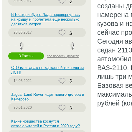
0
30.05.2017
созданы дв
намерена 
В Екатеринбурге Лада перевернулась
на крышу и пролетела ещё несколько
кузова и н
десятков метров
сейчас пр
0
25.05.2017
Сегодня а
седан 2110
В России
все новости раздела
автомобил
ВАЗ-2110.
СТО или гараж по каркасной технологии
ЛСТК
лишь три м
0
14.03.2021
Базовая ве
максималь
Jaguar Land Rover ищет нового дилера в
Кемерово
рублей (ко
0
30.01.2020
Какие новшества коснутся
автолюбителей в России в 2020 году?