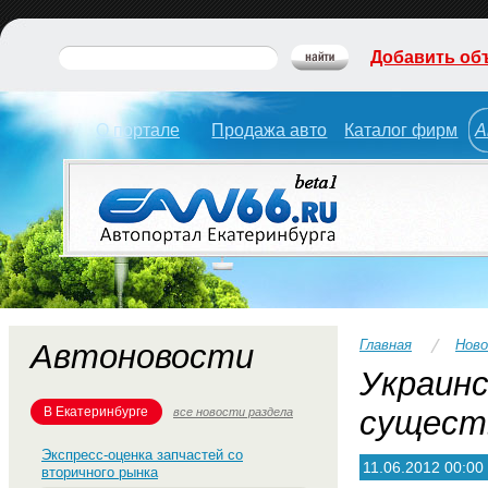
Добавить об
О портале
Продажа авто
Каталог фирм
А
Главная
Нов
Автоновости
Украинс
В Екатеринбурге
существ
все новости раздела
Экспресс-оценка запчастей со
11.06.2012 00:00
вторичного рынка