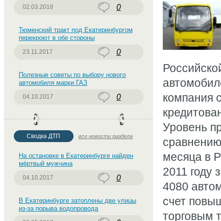
0
02.03.2018
Тюменский тракт под Екатеринбургом
перекроют в обе стороны
0
23.11.2017
Российско
Полезные советы по выбору нового
автомобил
автомобиля марки ГАЗ
компания 
0
04.10.2017
кредитован
Уровень пр
Сводка ДТП
все новости раздела
сравнению
месяца в Р
На остановке в Екатеринбурге найден
мёртвый мужчина
2011 году 
0
04.10.2017
4080 автом
счет повы
В Екатеринбурге затоплены две улицы
из-за порыва водопровода
торговым т