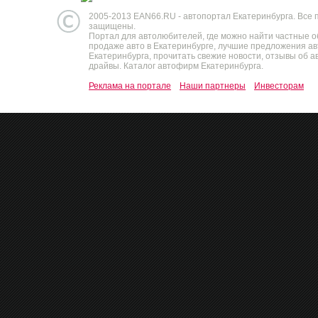
2005-2013 EAN66.RU - автопортал Екатеринбурга. Все 
защищены.
Портал для автолюбителей, где можно найти частные 
продаже авто в Екатеринбурге, лучшие предложения а
Екатеринбурга, прочитать свежие новости, отзывы об ав
драйвы. Каталог автофирм Екатеринбурга.
Реклама на портале
Наши партнеры
Инвесторам