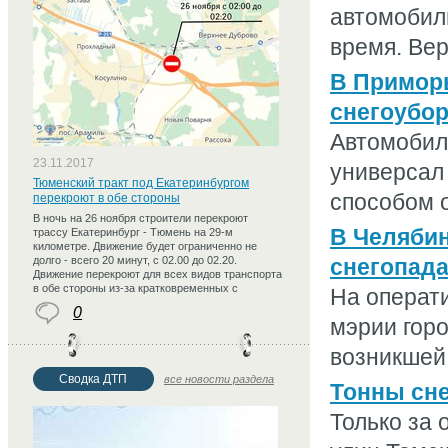
автомобиль
время. Вер
В Приморь
снегоубо
Автомобил
23.11.2017
универсал 
Тюменский тракт под Екатеринбургом
способом о
перекроют в обе стороны
В ночь на 26 ноября строители перекроют
В Челябин
трассу Екатеринбург - Тюмень на 29-м
километре. Движение будет ограниченно не
долго - всего 20 минут, с 02.00 до 02.20.
снегопад
Движение перекроют для всех видов транспорта
в обе стороны из-за кратковременных с
На операт
0
мэрии горо
возникшей 
Сводка ДТП
все новости раздела
Тонны сне
Только за 