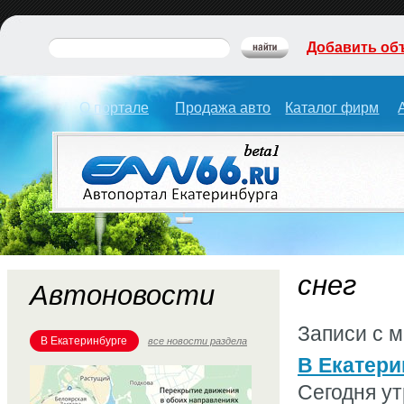
Добавить об
О портале
Продажа авто
Каталог фирм
снег
Автоновости
Записи с 
В Екатеринбурге
все новости раздела
В Екатери
Сегодня ут