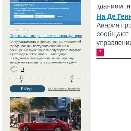
зданием, но
На Де Ген
Авария про
25.04.2018
сообщают 
Портал «Автокод» расширил свои функции
управление
От Департамента информационных технологий
города Москвы поступило сообщение о
расширении функционала популярного портала
1
«Автокод» avtokod.mos.ru. Благодаря
последним нововведениям, автовладельцы
теперь могут оставлять комментарии к данн
0
В Мире
все новости раздела