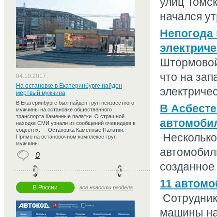
улиц Томс
начался ут
Непогода 
электриче
Штормовой
что на зап
04.10.2017
На остановке в Екатеринбурге найден
электричест
мёртвый мужчина
В Екатеринбурге был найден труп неизвестного
В Асбесте
мужчины на остановке общественного
транспорта Каменные палатки. О страшной
автомоби
находке СМИ узнали из сообщений очевидцев в
соцсетях. - Остановка Каменные Палатки.
Несколько
Прямо на остановочном комплексе труп
мужчины
автомобил
0
созданное 
11 автомо
В России
все новости раздела
Сотрудник
машины на