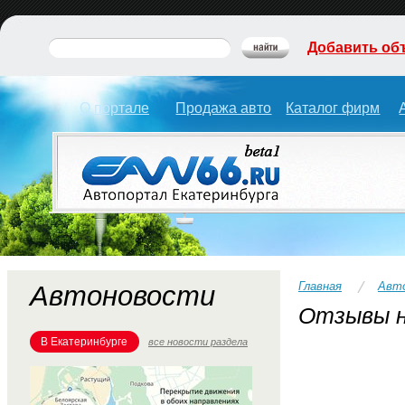
Добавить об
О портале
Продажа авто
Каталог фирм
Главная
Авт
Автоновости
Отзывы н
В Екатеринбурге
все новости раздела