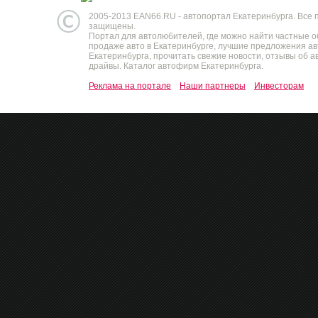
2005-2013 EAN66.RU - автопортал Екатеринбурга. Все 
защищены.
Портал для автолюбителей, где можно найти частные 
продаже авто в Екатеринбурге, лучшие предложения а
Екатеринбурга, прочитать свежие новости, отзывы об ав
драйвы. Каталог автофирм Екатеринбурга.
Реклама на портале
Наши партнеры
Инвесторам