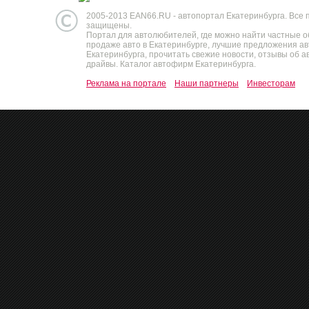
2005-2013 EAN66.RU - автопортал Екатеринбурга. Все 
защищены.
Портал для автолюбителей, где можно найти частные 
продаже авто в Екатеринбурге, лучшие предложения а
Екатеринбурга, прочитать свежие новости, отзывы об ав
драйвы. Каталог автофирм Екатеринбурга.
Реклама на портале
Наши партнеры
Инвесторам