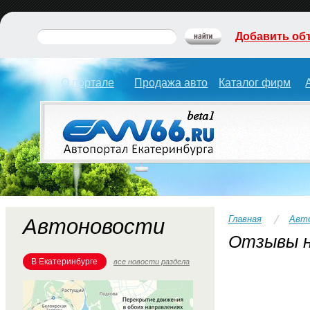
Добавить об
О портале
Продажа авто
Каталог фирм
Главная
Авт
Автоновости
Отзывы н
В Екатеринбурге
все новости раздела