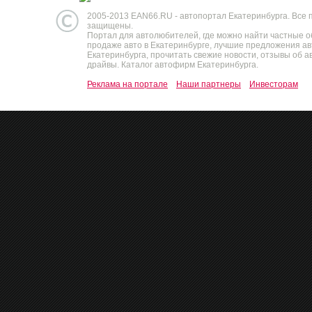
2005-2013 EAN66.RU - автопортал Екатеринбурга. Все 
защищены.
Портал для автолюбителей, где можно найти частные 
продаже авто в Екатеринбурге, лучшие предложения а
Екатеринбурга, прочитать свежие новости, отзывы об ав
драйвы. Каталог автофирм Екатеринбурга.
Реклама на портале
Наши партнеры
Инвесторам