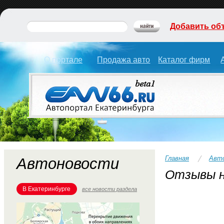
Добавить об
О портале
Продажа авто
Каталог фирм
Главная
Авт
Автоновости
Отзывы н
В Екатеринбурге
все новости раздела