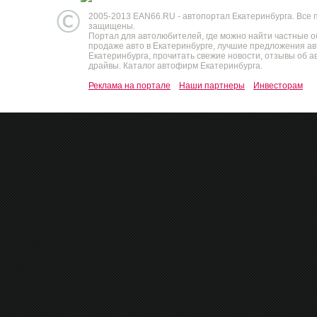
2005-2013 EAN66.RU - автопортал Екатеринбурга. Все 
защищены.
Портал для автолюбителей, где можно найти частные 
продаже авто в Екатеринбурге, лучшие предложения а
Екатеринбурга, прочитать свежие новости, отзывы об ав
драйвы. Каталог автофирм Екатеринбурга.
Реклама на портале
Наши партнеры
Инвесторам