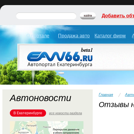
Добавить об
О портале
Продажа авто
Каталог фирм
Главная
Авт
Автоновости
Отзывы н
В Екатеринбурге
все новости раздела