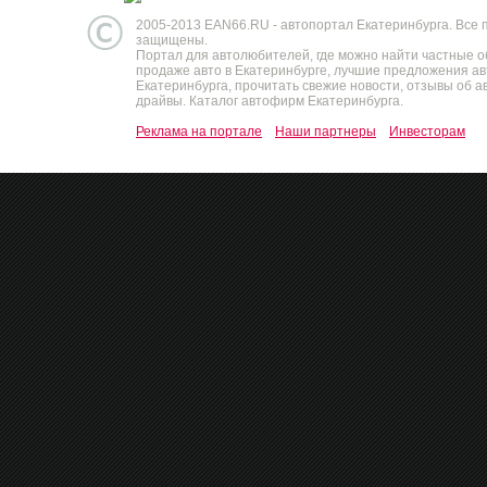
2005-2013 EAN66.RU - автопортал Екатеринбурга. Все 
защищены.
Портал для автолюбителей, где можно найти частные 
продаже авто в Екатеринбурге, лучшие предложения а
Екатеринбурга, прочитать свежие новости, отзывы об ав
драйвы. Каталог автофирм Екатеринбурга.
Реклама на портале
Наши партнеры
Инвесторам