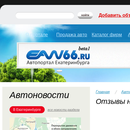
Добавить об
О портале
Продажа авто
Каталог фирм
Главная
Авт
Автоновости
Отзывы н
В Екатеринбурге
все новости раздела