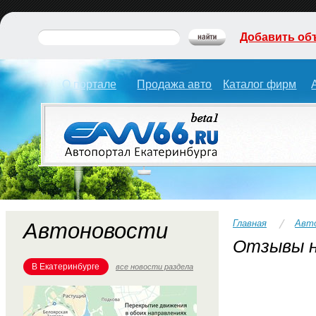
Добавить об
О портале
Продажа авто
Каталог фирм
Главная
Авт
Автоновости
Отзывы н
В Екатеринбурге
все новости раздела