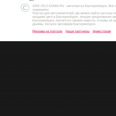
2005-2013 EAN66.RU - автопортал Екатеринбурга. Все 
защищены.
Портал для автолюбителей, где можно найти частные 
продаже авто в Екатеринбурге, лучшие предложения а
Екатеринбурга, прочитать свежие новости, отзывы об ав
драйвы. Каталог автофирм Екатеринбурга.
Реклама на портале
Наши партнеры
Инвесторам