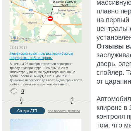
массивную
плавно пе
на первый 
центрально
установле
Отзывы в
23.11.2017
заслуживае
Тюменский тракт под Екатеринбургом
перекроют в обе стороны
дверь, эле
В ночь на 26 ноября строители перекроют
трассу Екатеринбург - Тюмень на 29-м
спойлер. 
километре. Движение будет ограниченно не
долго - всего 20 минут, с 02.00 до 02.20.
от царапин
Движение перекроют для всех видов транспорта
в обе стороны из-за кратковременных с
0
Автомобиль
клиренс в
Сводка ДТП
все новости раздела
контроля п
том, что м