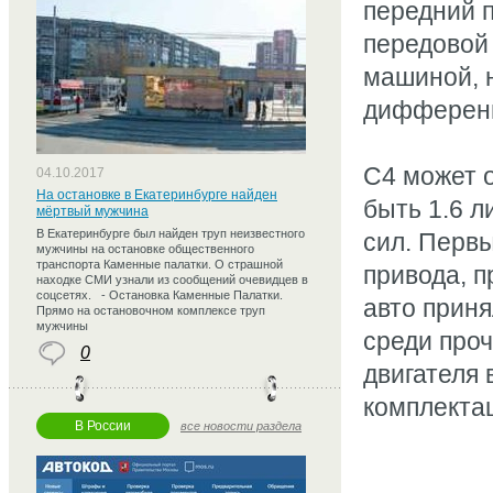
передний 
передовой 
машиной, 
дифферен
С4 может 
04.10.2017
На остановке в Екатеринбурге найден
быть 1.6 л
мёртвый мужчина
В Екатеринбурге был найден труп неизвестного
сил. Перв
мужчины на остановке общественного
транспорта Каменные палатки. О страшной
привода, п
находке СМИ узнали из сообщений очевидцев в
соцсетях. - Остановка Каменные Палатки.
авто прин
Прямо на остановочном комплексе труп
мужчины
среди проч
0
двигателя 
комплектац
В России
все новости раздела