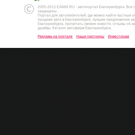
2005-2013 EAN66.RU - автопортал Екатеринбурга. Все 
защищены.
Портал для автолюбителей, где можно найти частные 
продаже авто в Екатеринбурге, лучшие предложения а
Екатеринбурга, прочитать свежие новости, отзывы об ав
драйвы. Каталог автофирм Екатеринбурга.
Реклама на портале
Наши партнеры
Инвесторам