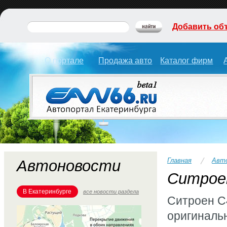
Добавить об
О портале
Продажа авто
Каталог фирм
Главная
Авт
Автоновости
Cитрое
В Екатеринбурге
все новости раздела
Ситроен С
оригиналь