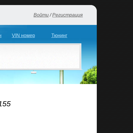
Войти
/
Регистрация
н
VIN номер
Тюнинг
155