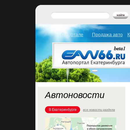
О портале
Продажа авто
К
Автоновости
В Екатеринбурге
все новости раздела