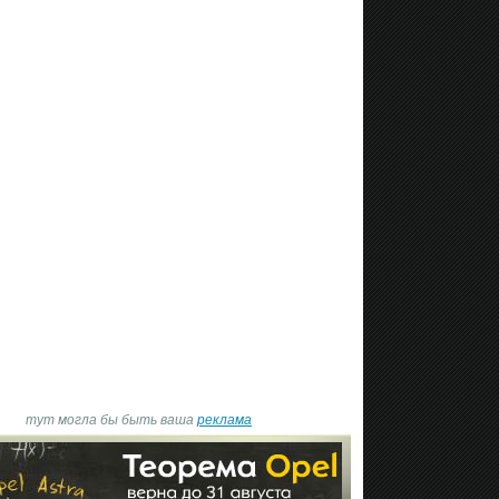
тут могла бы быть ваша
реклама