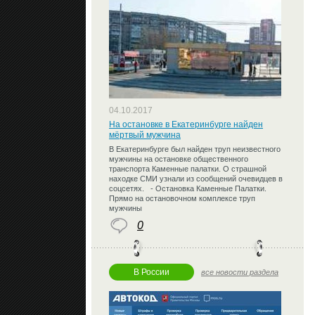
04.10.2017
На остановке в Екатеринбурге найден
мёртвый мужчина
В Екатеринбурге был найден труп неизвестного
мужчины на остановке общественного
транспорта Каменные палатки. О страшной
находке СМИ узнали из сообщений очевидцев в
соцсетях. - Остановка Каменные Палатки.
Прямо на остановочном комплексе труп
мужчины
0
В России
все новости раздела