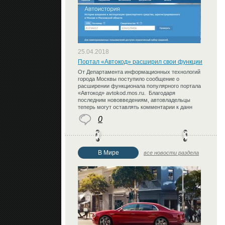
25.04.2018
Портал «Автокод» расширил свои функции
От Департамента информационных технологий
города Москвы поступило сообщение о
расширении функционала популярного портала
«Автокод» avtokod.mos.ru. Благодаря
последним нововведениям, автовладельцы
теперь могут оставлять комментарии к данн
0
В Мире
все новости раздела