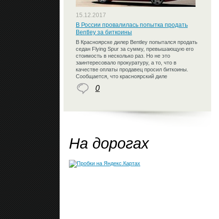
15.12.2017
В России провалилась попытка продать
Bentley за биткоины
В Красноярске дилер Bentley попытался продать
седан Flying Spur за сумму, превышающую его
стоимость в несколько раз. Но не это
заинтересовало прокуратуру, а то, что в
качестве оплаты продавец просил биткоины.
Сообщается, что красноярский диле
0
На дорогах