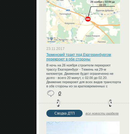
23.11.2017
Тюменский тракт под Екатеринбургом
перекроют в обе стороны
В ночь на 26 ноября строители перекроют
трассу Екатеринбург - Тюмень на 29-м
километре. Движение будет ограниченно не
долго - всего 20 минут, с 02.00 до 02.20.
Движение перекроют для всех видов транспорта
в обе стороны из-за кратковременных с
0
Сводка ДТП
все новости раздела