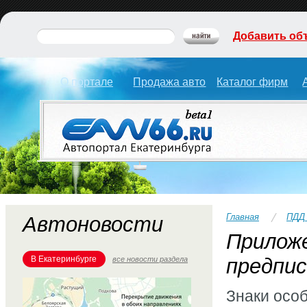
Добавить об
О портале
Продажа авто
Каталог фирм
Главная
ПДД
Автоновости
Приложе
В Екатеринбурге
предпи
все новости раздела
Знаки осо