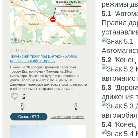
режимы дв
5.1
"Автома
Правил до
устанавли
23.11.2017
Тюменский тракт под Екатеринбургом
5.2
"Конец 
перекроют в обе стороны
В ночь на 26 ноября строители перекроют
трассу Екатеринбург - Тюмень на 29-м
километре. Движение будет ограниченно не
долго - всего 20 минут, с 02.00 до 02.20.
Движение перекроют для всех видов транспорта
5.3
"Дорога
в обе стороны из-за кратковременных с
движения т
0
Сводка ДТП
все новости раздела
5.4
"Конец 