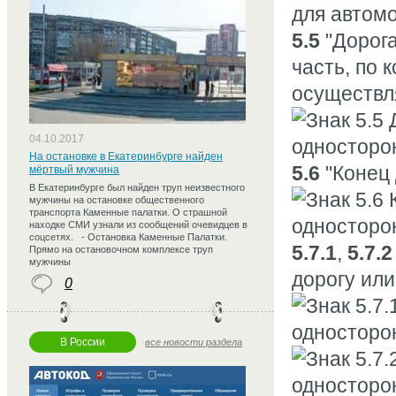
5.5
"Дорога
часть, по 
осуществл
04.10.2017
На остановке в Екатеринбурге найден
5.6
"Конец 
мёртвый мужчина
В Екатеринбурге был найден труп неизвестного
мужчины на остановке общественного
транспорта Каменные палатки. О страшной
находке СМИ узнали из сообщений очевидцев в
соцсетях. - Остановка Каменные Палатки.
5.7.1
,
5.7.2
Прямо на остановочном комплексе труп
мужчины
дорогу ил
0
В России
все новости раздела