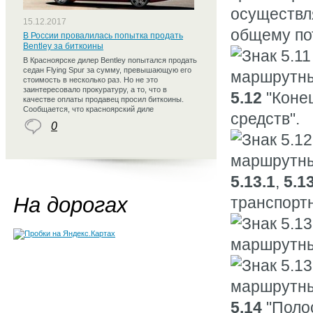
осуществл
15.12.2017
общему по
В России провалилась попытка продать
Bentley за биткоины
В Красноярске дилер Bentley попытался продать
седан Flying Spur за сумму, превышающую его
стоимость в несколько раз. Но не это
заинтересовало прокуратуру, а то, что в
5.12
"Конец
качестве оплаты продавец просил биткоины.
Сообщается, что красноярский диле
средств".
0
5.13.1
,
5.1
На дорогах
транспортн
5.14
"Полос