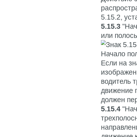
распростра
5.15.2, ус
5.15.3
"Нач
или полос
Если на зн
изображен 
водитель т
движение п
должен пер
5.15.4
"Нач
трехполосн
направлени
движение 