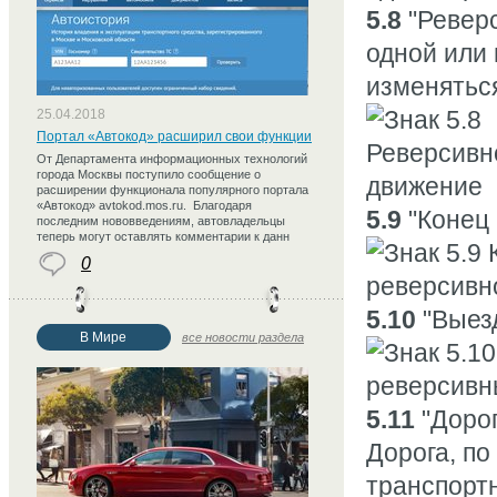
5.8
"Реверс
одной или
изменятьс
25.04.2018
Портал «Автокод» расширил свои функции
От Департамента информационных технологий
города Москвы поступило сообщение о
расширении функционала популярного портала
«Автокод» avtokod.mos.ru. Благодаря
5.9
"Конец 
последним нововведениям, автовладельцы
теперь могут оставлять комментарии к данн
0
5.10
"Выезд
В Мире
все новости раздела
5.11
"Дорог
Дорога, п
транспортн