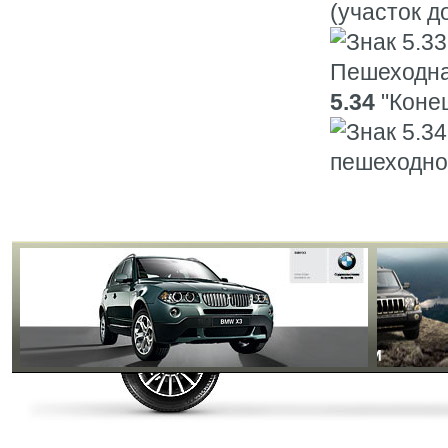
(участок д
5.34
"Конец