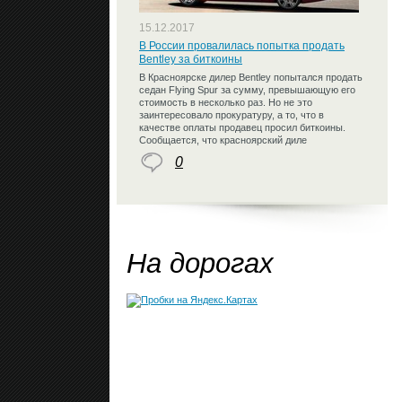
15.12.2017
В России провалилась попытка продать
Bentley за биткоины
В Красноярске дилер Bentley попытался продать
седан Flying Spur за сумму, превышающую его
стоимость в несколько раз. Но не это
заинтересовало прокуратуру, а то, что в
качестве оплаты продавец просил биткоины.
Сообщается, что красноярский диле
0
На дорогах