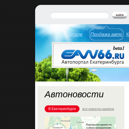
О портале
Продажа авто
К
Автоновости
В Екатеринбурге
все новости раздела