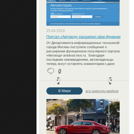
25.04.2018
Портал «Автокод» расширил свои функции
От Департамента информационных технологий
города Москвы поступило сообщение о
расширении функционала популярного портала
«Автокод» avtokod.mos.ru. Благодаря
последним нововведениям, автовладельцы
теперь могут оставлять комментарии к данн
0
В Мире
все новости раздела