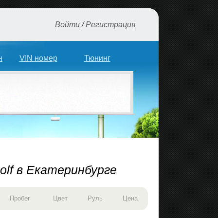
Войти
/
Регистрация
н
VIN номер
Тюнинг
lf в Екатеринбурге
Пробег
Цвет
Руль
Цена