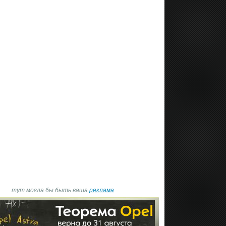
тут могла бы быть ваша
реклама