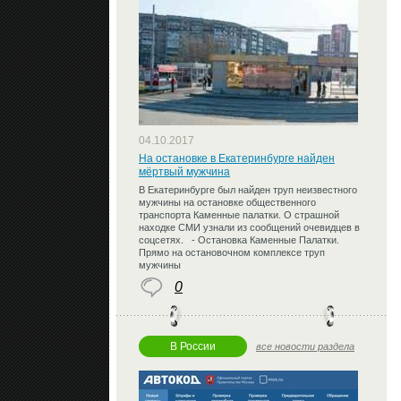
04.10.2017
На остановке в Екатеринбурге найден
мёртвый мужчина
В Екатеринбурге был найден труп неизвестного
мужчины на остановке общественного
транспорта Каменные палатки. О страшной
находке СМИ узнали из сообщений очевидцев в
соцсетях. - Остановка Каменные Палатки.
Прямо на остановочном комплексе труп
мужчины
0
В России
все новости раздела