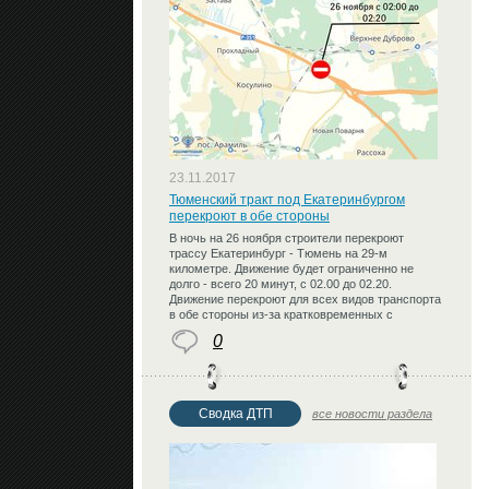
23.11.2017
Тюменский тракт под Екатеринбургом
перекроют в обе стороны
В ночь на 26 ноября строители перекроют
трассу Екатеринбург - Тюмень на 29-м
километре. Движение будет ограниченно не
долго - всего 20 минут, с 02.00 до 02.20.
Движение перекроют для всех видов транспорта
в обе стороны из-за кратковременных с
0
Сводка ДТП
все новости раздела