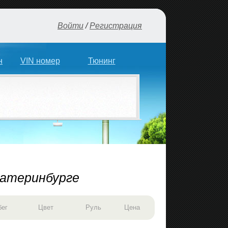
Войти
/
Регистрация
н
VIN номер
Тюнинг
катеринбурге
бег
Цвет
Руль
Цена