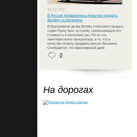
15.12.2017
В России провалилась попытка продать
Bentley за биткоины
В Красноярске дилер Bentley попытался продать
седан Flying Spur за сумму, превышающую его
стоимость в несколько раз. Но не это
заинтересовало прокуратуру, а то, что в
качестве оплаты продавец просил биткоины.
Сообщается, что красноярский диле
0
На дорогах