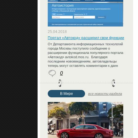
25.04.2018
Портал «Автокод» расширил свои функции
От Департамента информационных технологий
города Москвы поступило сообщение о
расширении функционала популярного портала
«Автокод» avtokod.mos.ru. Благодаря
последним нововведениям, автовладельцы
теперь могут оставлять комментарии к данн
0
В Мире
все новости раздела