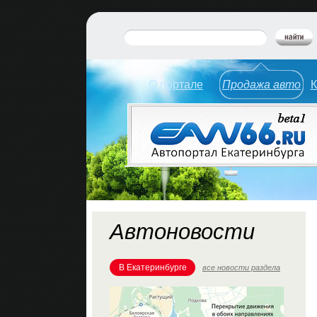
О портале
Продажа авто
К
Автоновости
В Екатеринбурге
все новости раздела