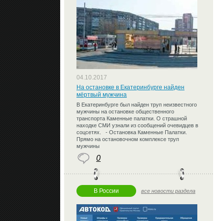
04.10.2017
На остановке в Екатеринбурге найден
мёртвый мужчина
В Екатеринбурге был найден труп неизвестного
мужчины на остановке общественного
транспорта Каменные палатки. О страшной
находке СМИ узнали из сообщений очевидцев в
соцсетях. - Остановка Каменные Палатки.
Прямо на остановочном комплексе труп
мужчины
0
В России
все новости раздела