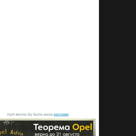
тут могла бы быть ваша
реклама