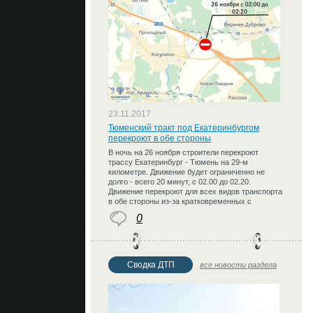
23.11.2017
Тюменский тракт под Екатеринбургом
перекроют в обе стороны
В ночь на 26 ноября строители перекроют
трассу Екатеринбург - Тюмень на 29-м
километре. Движение будет ограниченно не
долго - всего 20 минут, с 02.00 до 02.20.
Движение перекроют для всех видов транспорта
в обе стороны из-за кратковременных с
0
Сводка ДТП
все новости раздела