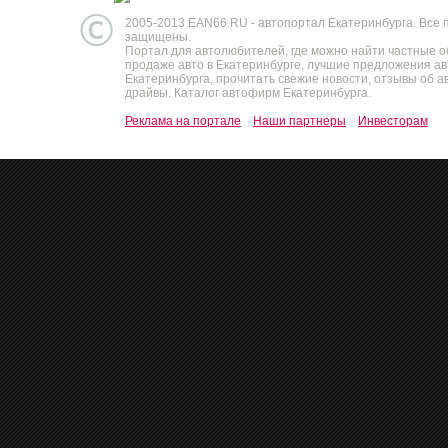
2005-2013 EAN66.RU - автопортал Екатеринбурга. Все 
защищены.
Портал для автолюбителей, где можно найти частные 
продаже авто в Екатеринбурге, лучшие предложения а
Екатеринбурга, прочитать свежие новости, отзывы об ав
драйвы. Каталог автофирм Екатеринбурга.
Реклама на портале
Наши партнеры
Инвесторам