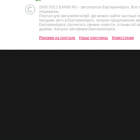
2005-2013 EAN66.RU - автопортал Екатеринбурга. Все 
защищены.
Портал для автолюбителей, где можно найти частные 
продаже авто в Екатеринбурге, лучшие предложения а
Екатеринбурга, прочитать свежие новости, отзывы об ав
драйвы. Каталог автофирм Екатеринбурга.
Реклама на портале
Наши партнеры
Инвесторам