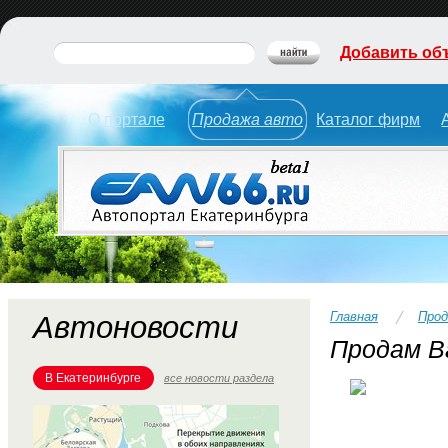
Добавить об
О портале
Продажа авто
Каталог фирм
Главная
Прод
Автоновости
Продам Ва
В Екатеринбурге
все новости раздела