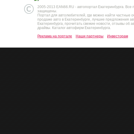
2005-2013 EAN66.RU - автопортал Екатеринбурга. Все 
защищены.
Портал для автолюбителей, где можно найти частные 
продаже авто в Екатеринбурге, лучшие предложения а
Екатеринбурга, прочитать свежие новости, отзывы об ав
драйвы. Каталог автофирм Екатеринбурга.
Реклама на портале
Наши партнеры
Инвесторам