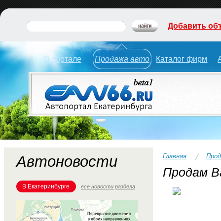
Добавить об
О портале
Продажа авто
Каталог фирм
Главная
Прод
Автоновости
Продам Ва
В Екатеринбурге
все новости раздела