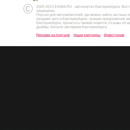
2005-2013 EAN66.RU - автопортал Екатеринбурга. Все 
защищены.
Портал для автолюбителей, где можно найти частные 
продаже авто в Екатеринбурге, лучшие предложения а
Екатеринбурга, прочитать свежие новости, отзывы об ав
драйвы. Каталог автофирм Екатеринбурга.
Реклама на портале
Наши партнеры
Инвесторам