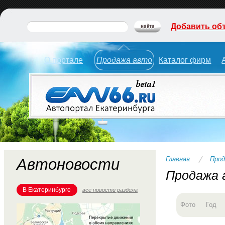
Добавить об
О портале
Продажа авто
Каталог фирм
Главная
Прод
Автоновости
Продажа а
В Екатеринбурге
все новости раздела
Фото
Год