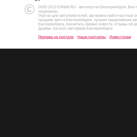
2005-2013 EAN66.RU - автопортал Екатеринбурга. Все 
защищены.
Портал для автолюбителей, где можно найти частные 
продаже авто в Екатеринбурге, лучшие предложения а
Екатеринбурга, прочитать свежие новости, отзывы об ав
драйвы. Каталог автофирм Екатеринбурга.
Реклама на портале
Наши партнеры
Инвесторам