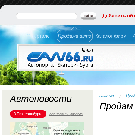
Добавить об
О портале
Продажа авто
Каталог фирм
Главная
Прод
Автоновости
Продам 
В Екатеринбурге
все новости раздела