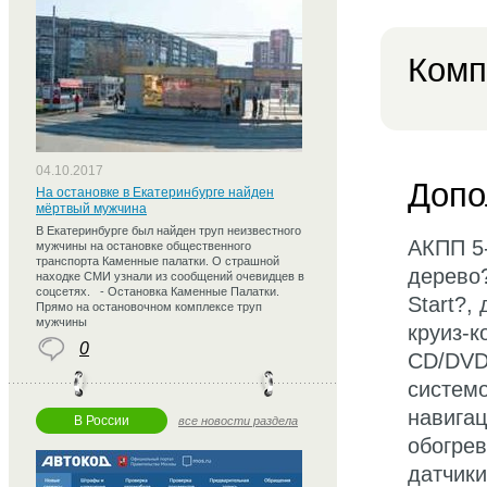
Комп
04.10.2017
Допо
На остановке в Екатеринбурге найден
мёртвый мужчина
В Екатеринбурге был найден труп неизвестного
АКПП 5-
мужчины на остановке общественного
транспорта Каменные палатки. О страшной
дерево?
находке СМИ узнали из сообщений очевидцев в
соцсетях. - Остановка Каменные Палатки.
Start?,
Прямо на остановочном комплексе труп
мужчины
круиз-к
0
CD/DVD/
системо
навигац
В России
все новости раздела
обогрев
датчики