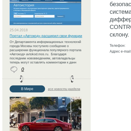
безопас
система
диффер
CONTRO
25.04.2018
склону.
Портал «Автокод» расширил свои функции
От Департамента информационных технологий
Телефон:
города Москвы поступило сообщение о
расширении функционала популярного портала
Адрес e-mail
«Автокод» avtokod.mos.ru. Благодаря
последним нововведениям, автовладельцы
теперь могут оставлять комментарии к данн
0
В Мире
все новости раздела