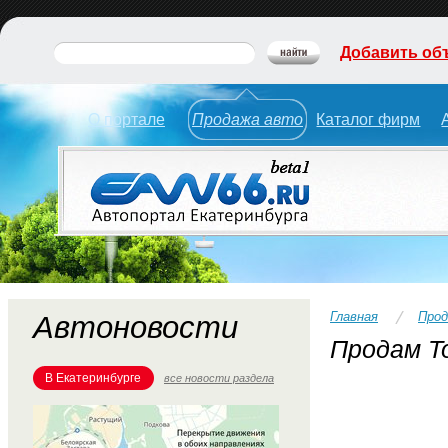
Добавить об
О портале
Продажа авто
Каталог фирм
Главная
Прод
Автоновости
Продам To
В Екатеринбурге
все новости раздела