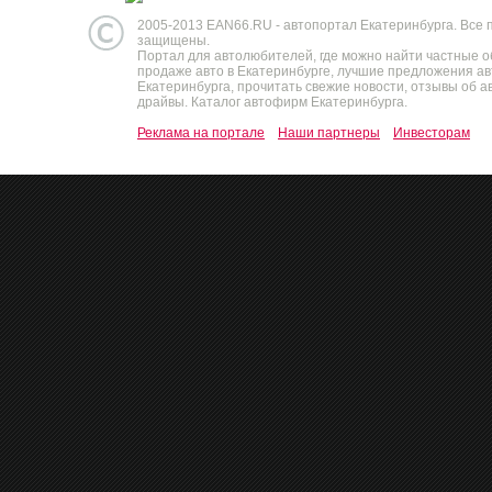
2005-2013 EAN66.RU - автопортал Екатеринбурга. Все 
защищены.
Портал для автолюбителей, где можно найти частные 
продаже авто в Екатеринбурге, лучшие предложения а
Екатеринбурга, прочитать свежие новости, отзывы об ав
драйвы. Каталог автофирм Екатеринбурга.
Реклама на портале
Наши партнеры
Инвесторам