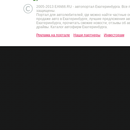
2005-2013 EAN66.RU - автопортал Екатеринбурга. Все 
защищены.
Портал для автолюбителей, где можно найти частные 
продаже авто в Екатеринбурге, лучшие предложения а
Екатеринбурга, прочитать свежие новости, отзывы об ав
драйвы. Каталог автофирм Екатеринбурга.
Реклама на портале
Наши партнеры
Инвесторам