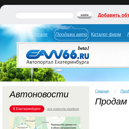
Добавить об
О портале
Продажа авто
Каталог фирм
Главная
Прод
Автоновости
Продам 
В Екатеринбурге
все новости раздела