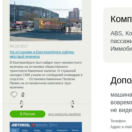
Комп
ABS, Ко
пассажи
04.10.2017
Иммоби
На остановке в Екатеринбурге найден
мёртвый мужчина
В Екатеринбурге был найден труп неизвестного
мужчины на остановке общественного
транспорта Каменные палатки. О страшной
находке СМИ узнали из сообщений очевидцев в
Допо
соцсетях. - Остановка Каменные Палатки.
Прямо на остановочном комплексе труп
мужчины
машина 
0
вовремя
не виде
В России
все новости раздела
Телефон:
Адрес e-mail