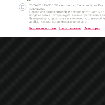
2005-2013 EAN66.RU - автопортал Екатеринбурга. Все 
защищены.
Портал для автолюбителей, где можно найти частные 
продаже авто в Екатеринбурге, лучшие предложения а
Екатеринбурга, прочитать свежие новости, отзывы об ав
драйвы. Каталог автофирм Екатеринбурга.
Реклама на портале
Наши партнеры
Инвесторам