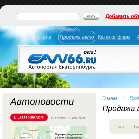
Добавить об
О портале
Продажа авто
Каталог фирм
Главная
Прод
Автоновости
Продажа 
В Екатеринбурге
все новости раздела
Фото
Го