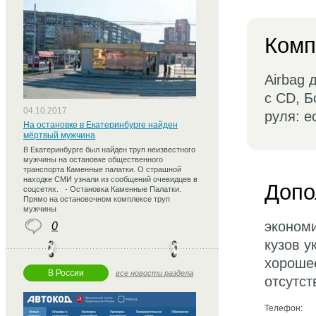
Комп
Airbag 
с CD, Б
04.10.2017
руля: е
На остановке в Екатеринбурге найден
мёртвый мужчина
В Екатеринбурге был найден труп неизвестного
мужчины на остановке общественного
транспорта Каменные палатки. О страшной
находке СМИ узнали из сообщений очевидцев в
Допо
соцсетях. - Остановка Каменные Палатки.
Прямо на остановочном комплексе труп
мужчины
экономи
0
кузов у
хорошее
В России
все новости раздела
отсутст
Телефон: