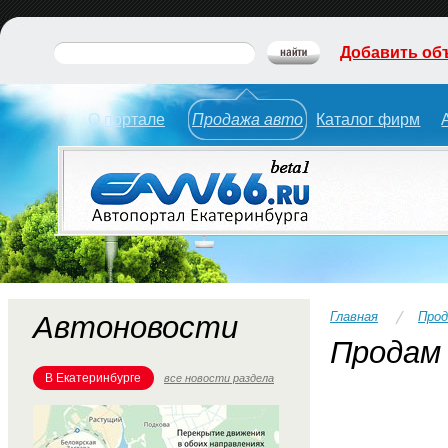
Добавить об
О портале
Продажа авто
Каталог фирм
Главная
Прод
Автоновости
Продам 
В Екатеринбурге
все новости раздела