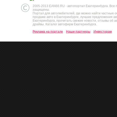
2005-2013 EAN66.RU - автопортал Екатеринбурга. Все 
защищены.
Портал для автолюбителей, где можно найти частные 
продаже авто в Екатеринбурге, лучшие предложения а
Екатеринбурга, прочитать свежие новости, отзывы об ав
драйвы. Каталог автофирм Екатеринбурга.
Реклама на портале
Наши партнеры
Инвесторам