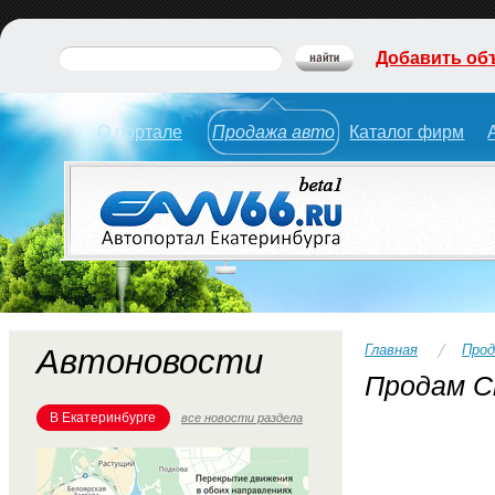
Добавить об
О портале
Продажа авто
Каталог фирм
Главная
Прод
Автоновости
Продам Ch
В Екатеринбурге
все новости раздела