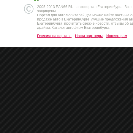
2005-2013 EAN66.RU - автопортал Екатеринбурга. Все 
защищены.
Портал для автолюбителей, где можно найти частные 
продаже авто в Екатеринбурге, лучшие предложения а
Екатеринбурга, прочитать свежие новости, отзывы об ав
драйвы. Каталог автофирм Екатеринбурга.
Реклама на портале
Наши партнеры
Инвесторам