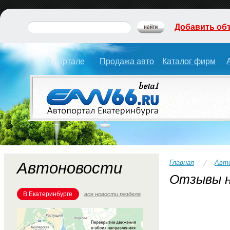
Добавить об
О портале
Продажа авто
Каталог фирм
Главная
Авт
Автоновости
Отзывы н
В Екатеринбурге
все новости раздела