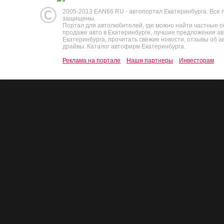
2005-2013 EAN66.RU - автопортал Екатеринбурга. Все 
защищены.
Портал для автолюбителей, где можно найти частные 
продаже авто в Екатеринбурге, лучшие предложения а
Екатеринбурга, прочитать свежие новости, отзывы об ав
драйвы. Каталог автофирм Екатеринбурга.
Реклама на портале
Наши партнеры
Инвесторам